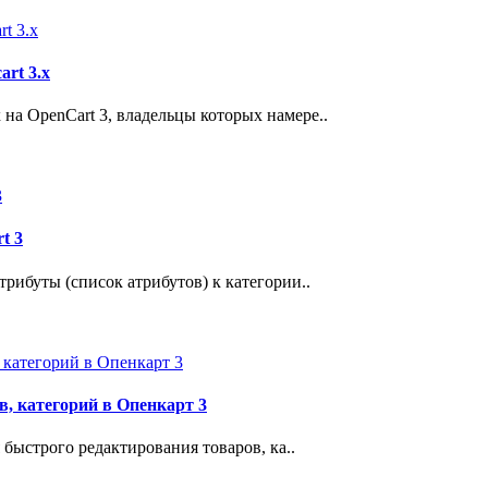
art 3.x
 на OpenCart 3, владельцы которых намере..
t 3
атрибуты (список атрибутов) к категории..
в, категорий в Опенкарт 3
я быстрого редактирования товаров, ка..